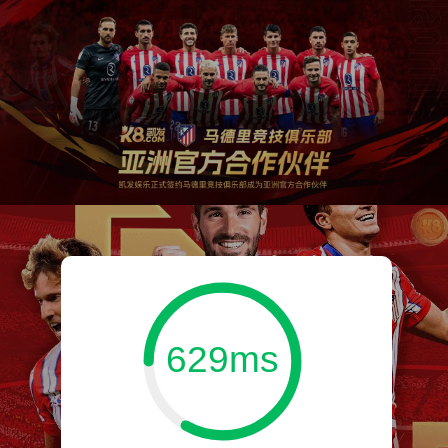
629ms